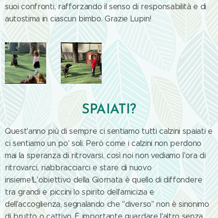
suoi confronti, rafforzando il senso di responsabilità e di
autostima in ciascun bimbo. Grazie Lupin!
SPAIATI?
Quest'anno più di sempre ci sentiamo tutti calzini spaiati e
ci sentiamo un po' soli. Però come i calzini non perdono
mai la speranza di ritrovarsi, così noi non vediamo l'ora di
ritrovarci, riabbracciarci e stare di nuovo
insieme!L'obiettivo della Giornata è quello di diffondere
tra grandi e piccini lo spirito dell'amicizia e
dell'accoglienza, segnalando che "diverso" non è sinonimo
di brutto o cattivo. È importante guardare l'altro senza